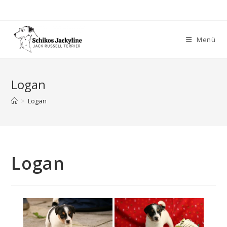
Zum
Inhalt
springen
Menü
Logan
>
Logan
Logan