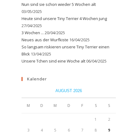
Nun sind sie schon wieder 5 Wochen alt
03/05/2025
Heute sind unsere Tiny Terrier 4 Wochen jung
27/04/2025
3 Wochen ...
20/04/2025
Neues aus der Wurfkiste
16/04/2025
So langsam riskieren unsere Tiny Terrier einen
Blick
13/04/2025
Unsere Tchen sind eine Woche alt
06/04/2025
Kalender
AUGUST 2026
M
D
M
D
F
S
S
1
2
3
4
5
6
7
8
9