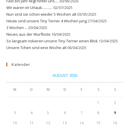
Fast ein Jahr liegt hinter uns....
30/06/2026
Wir waren im Urlaub............
02/07/2025
Nun sind sie schon wieder 5 Wochen alt
03/05/2025
Heute sind unsere Tiny Terrier 4 Wochen jung
27/04/2025
3 Wochen ...
20/04/2025
Neues aus der Wurfkiste
16/04/2025
So langsam riskieren unsere Tiny Terrier einen Blick
13/04/2025
Unsere Tchen sind eine Woche alt
06/04/2025
Kalender
AUGUST 2026
M
D
M
D
F
S
S
1
2
3
4
5
6
7
8
9
10
11
12
13
14
15
16