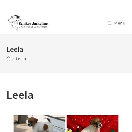
Zum
Inhalt
springen
Menü
Leela
>
Leela
Leela